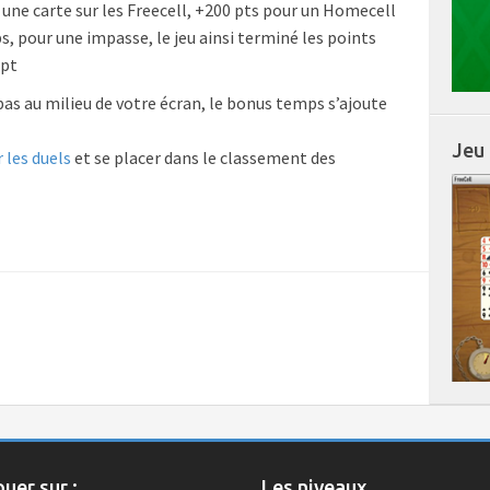
une carte sur les Freecell, +200 pts pour un Homecell
 pour une impasse, le jeu ainsi terminé les points
 pt
 bas au milieu de votre écran, le bonus temps s’ajoute
Jeu 
 les duels
et se placer dans le classement des
uer sur :
Les niveaux