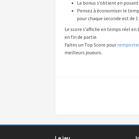
Le bonus s’obtient en posant 
Pensez à économiser le temps,
pour chaque seconde est de 1
Le score s’affiche en temps réel en
en fin de partie.
Faites un Top Score pour
remporter
meilleurs joueurs.
Le jeu
Jo